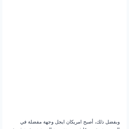
وبفضل ذلك، أصبح امريكان ايجل وجهة مفضلة في