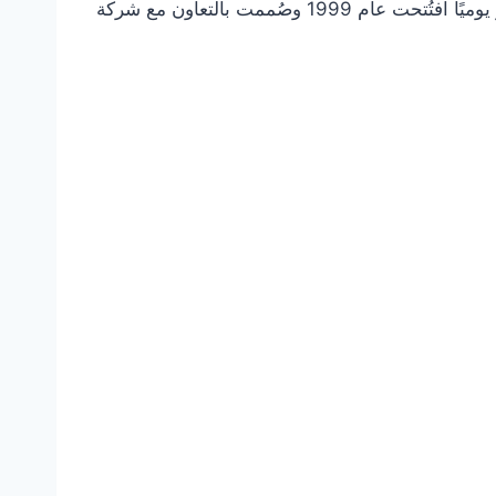
تُعد دريم بارك واحدة من أكبر المدن الترفيهية في المنطقة، وتمتد على مساحة ضخمة تتسع لما يقرب من 30 ألف زائر يوميًا افتُتحت عام 1999 وصُممت بالتعاون مع شركة