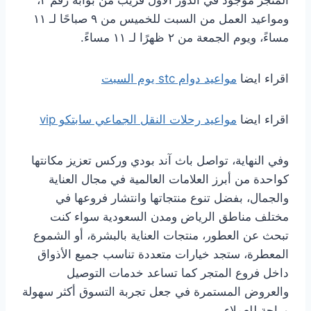
المتجر موجود في الدور الأول قريب من بوابة رقم ٢،
ومواعيد العمل من السبت للخميس من ٩ صباحًا لـ ١١
مساءً، ويوم الجمعة من ٢ ظهرًا لـ ١١ مساءً.
اقراء ايضا
مواعيد دوام stc يوم السبت
اقراء ايضا
مواعيد رحلات النقل الجماعي سابتكو vip
وفي النهاية، تواصل باث آند بودي وركس تعزيز مكانتها
كواحدة من أبرز العلامات العالمية في مجال العناية
والجمال، بفضل تنوع منتجاتها وانتشار فروعها في
مختلف مناطق الرياض ومدن السعودية سواء كنت
تبحث عن العطور، منتجات العناية بالبشرة، أو الشموع
المعطرة، ستجد خيارات متعددة تناسب جميع الأذواق
داخل فروع المتجر كما تساعد خدمات التوصيل
والعروض المستمرة في جعل تجربة التسوق أكثر سهولة
وراحة للعملاء.