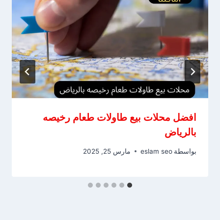
افضل محلات بيع طاولات طعام رخيصه
بالرياض
بواسطة
eslam seo
مارس 25, 2025