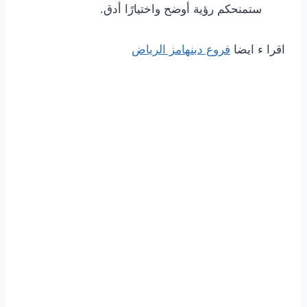
ستمنحكم رؤية أوضح واختيارًا أدق.
اقرا ء ايضا
فروع دبنهامز الرياض