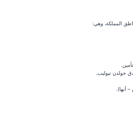
طق المملكة، وهي:
أمين.
دق جولدن تيوليب.
أبها).