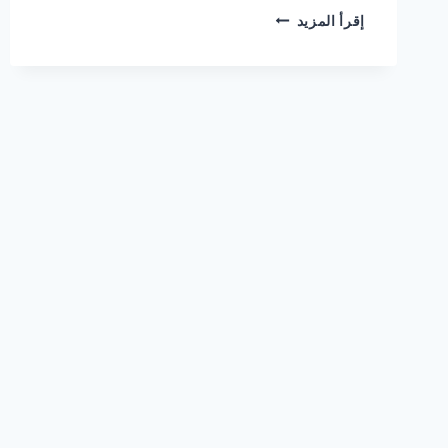
حديقة
إقرأ المزيد
الديناصورات
دبي
تجربة
ترفيهية