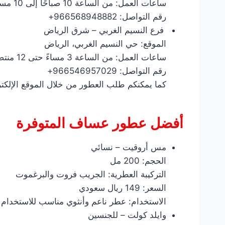
ساعات العمل: من الساعة 10 صباحًا إلى 10 مساءً، طوال أيام الأسبوع
رقم التواصل: 966568948882+
فرع النسيم الغربي – شرق الرياض
الموقع: حي النسيم الغربي، الرياض
ساعات العمل: من الساعة 3 مساءً حتى 12 منتصف الليل، طوال أيام الأسبوع
رقم التواصل: 966546957029+
كما يمكنكم طلب العطور من خلال الموقع الإلك
أفضل عطور عساف المتوفرة
مس أروقيت – نسائي
الحجم: 200 مل
التركيبة العطرية: الجريب فروت والبرغموت
السعر: 149 ريال سعودي
الاستخدام: عطر ناعم وأنثوي مناسب للاستخدام 
وايلد كولت – للجنسين