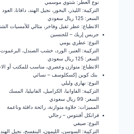
نوع العطر: شتوي موسمي
التركيبة: الليذر، البخور، نجيل الهند، دافانا، العود
السعر: 125 ريال سعودي
الانطباع: عطر ثقيل وفاخر، مثالي للأمسيات الشت
جريس إريك – للجنسين
النوع: عطري يومي
التركيبة: العنبر، الورد، خشب الصندل، البرغمو
السعر: 125 ريال سعودي
الانطباع: متوازن وعصري، مناسب للمكتب أو الا
بنك كوين إكسكلوسف – نسائي
النوع: نهاري وليلي
التركيبة: الفاوانيا، الكراميل، الفانيليا، المسك
السعر: 99 ريال سعودي
المميزات: حلاوة متوازنة، رائحة دافئة وناعمة
فرانكل أفنتوس – رجالي
النوع: صيفي
التركيبة: السوسن، الليمون، البنفسج، نجيل الهند، 